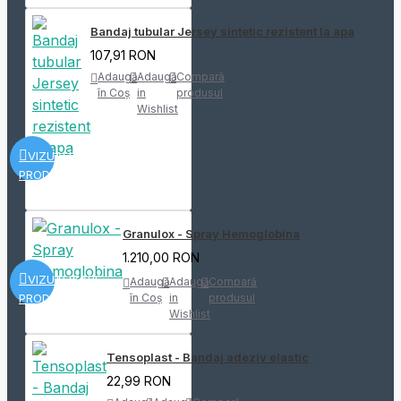
Bandaj tubular Jersey sintetic rezistent la apa
107,91 RON
Adaugă
Adaugă
Compară
în Coş
in
produsul
Wishlist
VIZUALIZARE
PRODUS
Granulox - Spray Hemoglobina
1.210,00 RON
VIZUALIZARE
Adaugă
Adaugă
Compară
PRODUS
în Coş
in
produsul
Wishlist
Tensoplast - Bandaj adeziv elastic
22,99 RON