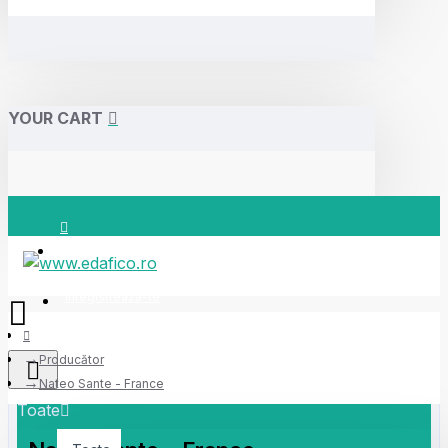
YOUR CART
Autentifică-te
Înregistrează-te
Producător
Nateo Sante - France
Toate