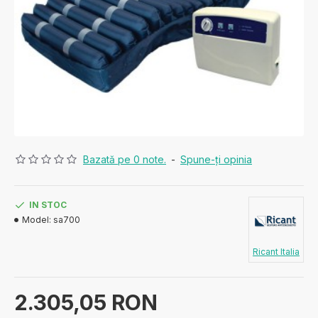
Bazată pe 0 note.
-
Spune-ţi opinia
IN STOC
Model:
sa700
Ricant Italia
2.305,05 RON