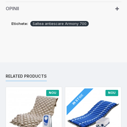
OPINII
Etichete:
Saltea antiescare Armony 700
RELATED PRODUCTS
NOU
NOU
IN STOC