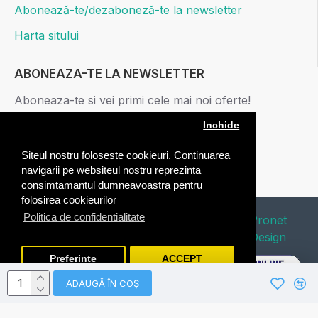
Abonează-te/dezaboneză-te la newsletter
Harta sitului
ABONEAZA-TE LA NEWSLETTER
Aboneaza-te si vei primi cele mai noi oferte!
Inchide
ABONARE
Siteul nostru foloseste cookieuri. Continuarea
Am citit şi sunt de acord cu
Politica de confidentialitate
navigarii pe websiteul nostru reprezinta
consimtamantul dumneavoastra pentru
folosirea cookieurilor
Politica de confidentialitate
Copyright © 2020 Edafico. All Rights
Pronet
Reserved. Webdesign by
Design
Preferinte
ACCEPT
ADAUGĂ ÎN COŞ