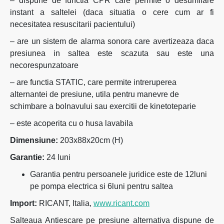
– dispune de functia CPR care permite o desumflare
instant a saltelei (daca situatia o cere cum ar fi
necesitatea resuscitarii pacientului)
– are un sistem de alarma sonora care avertizeaza daca
presiunea in saltea este scazuta sau este una
necorespunzatoare
– are functia STATIC, care permite intreruperea
alternantei de presiune, utila pentru manevre de
schimbare a bolnavului sau exercitii de kinetoteparie
– este acoperita cu o husa lavabila
Dimensiune:
203x88x20cm (H)
Garantie:
24 luni
Garantia pentru persoanele juridice este de 12luni
pe pompa electrica si 6luni pentru saltea
Import:
RICANT, Italia,
www.ricant.com
Salteaua Antiescare pe presiune alternativa dispune de