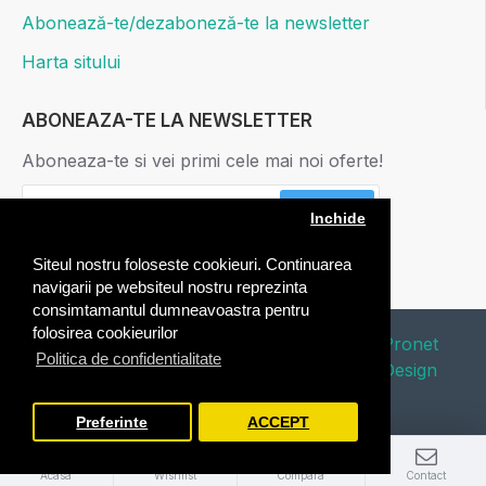
Abonează-te/dezaboneză-te la newsletter
Harta sitului
ABONEAZA-TE LA NEWSLETTER
Aboneaza-te si vei primi cele mai noi oferte!
ABONARE
Inchide
Am citit şi sunt de acord cu
Politica de confidentialitate
Siteul nostru foloseste cookieuri. Continuarea
navigarii pe websiteul nostru reprezinta
consimtamantul dumneavoastra pentru
folosirea cookieurilor
Copyright © 2020 Edafico. All Rights
Pronet
Politica de confidentialitate
Reserved. Webdesign by
Design
Preferinte
ACCEPT
Acasa
Wishlist
Compara
Contact