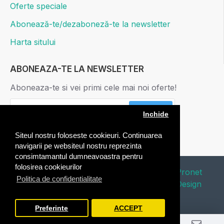
Oferte speciale
Abonează-te/dezaboneză-te la newsletter
Harta sitului
ABONEAZA-TE LA NEWSLETTER
Aboneaza-te si vei primi cele mai noi oferte!
ABONARE
Inchide
Am citit şi sunt de acord cu
Politica de confidentialitate
Siteul nostru foloseste cookieuri. Continuarea
navigarii pe websiteul nostru reprezinta
consimtamantul dumneavoastra pentru
folosirea cookieurilor
Copyright © 2020 Edafico. All Rights
Pronet
Politica de confidentialitate
Reserved. Webdesign by
Design
Preferinte
ACCEPT