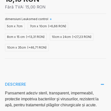
Fără TVA:
15,00 RON
dimensiuni Leukomed control
5cm x 7cm
7cm x 10cm
(+6,66 RON)
8cm x 15 cm
(+13,31 RON)
10cm x 24cm
(+27,23 RON)
10cm x 35cm
(+46,71 RON)
DESCRIERE
Pansament adeziv steril, transparent, impermeabil,
protectie impotriva bacteriilor şi virusurilor, rezistent la
apă, pentru tratamentul plăgilor chirurgicale și acute.