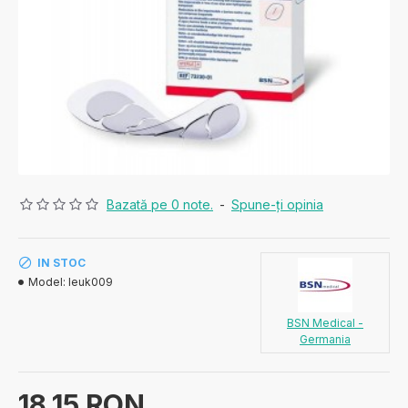
Bazată pe 0 note.
-
Spune-ţi opinia
IN STOC
Model:
leuk009
BSN Medical -
Germania
18,15 RON