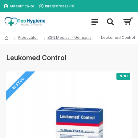
Autentifică-te
Înregistrează-te
Producător
BSN Medical - Germania
Leukomed Control
Leukomed Control
NOU
IN STOC