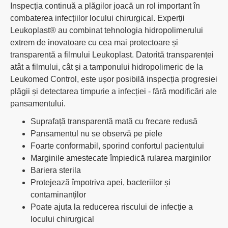
Inspecția continuă a plăgilor joacă un rol important în
combaterea infecțiilor locului chirurgical. Experții
Leukoplast® au combinat tehnologia hidropolimerului
extrem de inovatoare cu cea mai protectoare și
transparentă a filmului Leukoplast. Datorită transparenței
atât a filmului, cât și a tamponului hidropolimeric de la
Leukomed Control, este ușor posibilă inspecția progresiei
plăgii și detectarea timpurie a infecției - fără modificări ale
pansamentului.
Suprafață transparentă mată cu frecare redusă
Pansamentul nu se observă pe piele
Foarte conformabil, sporind confortul pacientului
Marginile amestecate împiedică rularea marginilor
Bariera sterila
Protejează împotriva apei, bacteriilor și
contaminanților
Poate ajuta la reducerea riscului de infecție a
locului chirurgical