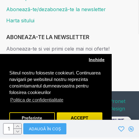
Abonează-te/dezaboneză-te la newsletter
Harta sitului
ABONEAZA-TE LA NEWSLETTER
Aboneaza-te si vei primi cele mai noi oferte!
Inchide
ABONARE
Siteul nostru foloseste cookieuri. Continuarea
Am citit şi sunt de acord cu
Politica de confidentialitate
navigarii pe websiteul nostru reprezinta
consimtamantul dumneavoastra pentru
folosirea cookieurilor
Politica de confidentialitate
Copyright © 2020 Edafico. All Rights
Pronet
Reserved. Webdesign by
Design
Preferinte
ACCEPT
ADAUGĂ ÎN COŞ