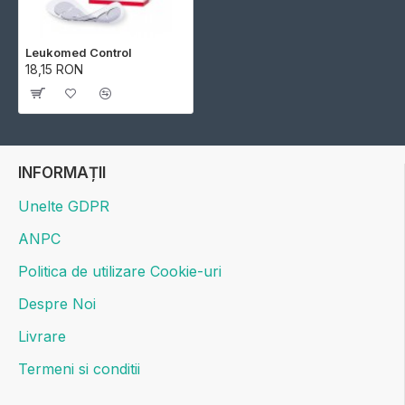
Leukomed Control
18,15 RON
INFORMAȚII
Unelte GDPR
ANPC
Politica de utilizare Cookie-uri
Despre Noi
Livrare
Termeni si conditii