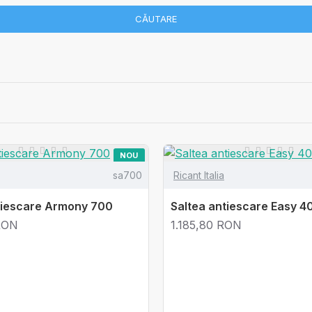
CĂUTARE
NOU
sa700
Ricant Italia
tiescare Armony 700
Saltea antiescare Easy 40
RON
1.185,80 RON