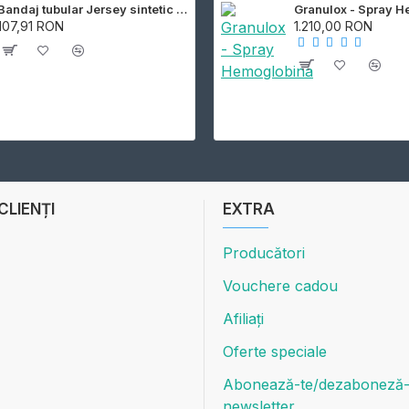
Bandaj tubular Jersey sintetic rezistent la apa
Granulox - Spray 
107,91 RON
1.210,00 RON
 CLIENȚI
EXTRA
Producători
Vouchere cadou
Afiliați
Oferte speciale
Abonează-te/dezaboneză-t
newsletter