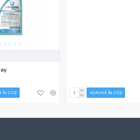
ray
 ÎN COŞ
ADAUGĂ ÎN COŞ