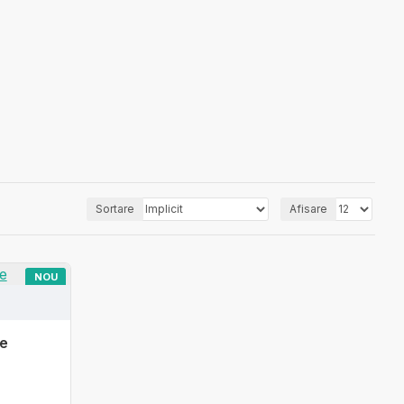
Sortare
Afisare
NOU
ce