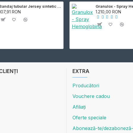
Bandaj tubular Jersey sintetic rezistent la apa
Granulox - Spray 
107,91 RON
1.210,00 RON
 CLIENȚI
EXTRA
Producători
Vouchere cadou
Afiliați
Oferte speciale
Abonează-te/dezaboneză-t