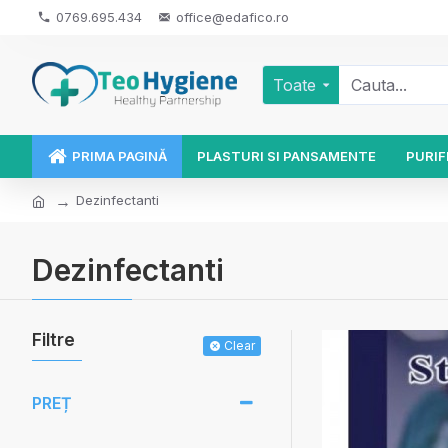
0769.695.434
office@edafico.ro
Toate
PRIMA PAGINĂ
PLASTURI SI PANSAMENTE
PURIF
Dezinfectanti
Dezinfectanti
Filtre
Clear
PREȚ