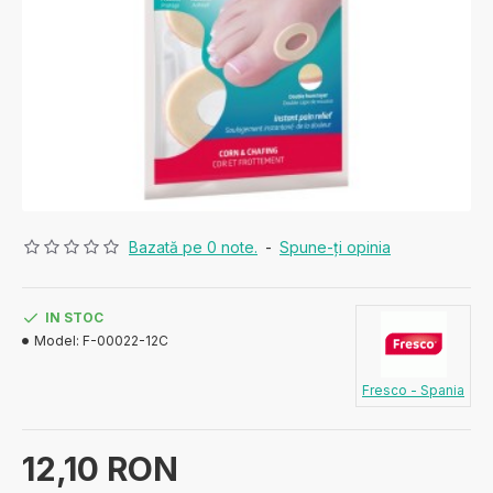
Bazată pe 0 note.
-
Spune-ţi opinia
IN STOC
Model:
F-00022-12C
Fresco - Spania
12,10 RON