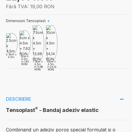
Fără TVA:
19,00 RON
Dimensiuni Tensoplast
2.5cm x
5cm x
4.5m
4.5m
(+7,62
7.5cm x
10cm x
RON)
4.5m
4.5m
(+13,98
(+24,14
RON)
RON)
DESCRIERE
®
Tensoplast
- Bandaj adeziv elastic
Combinand un adeziv poros special formulat si o