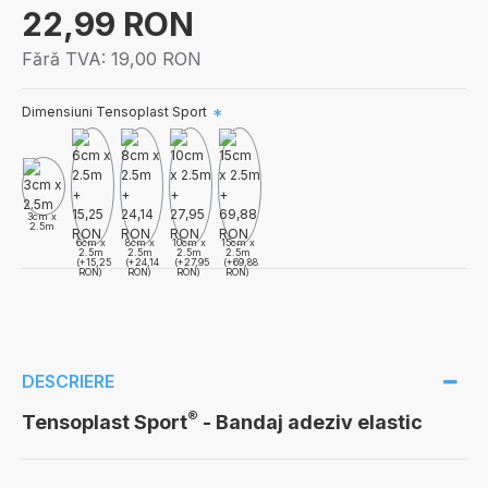
22,99 RON
Fără TVA:
19,00 RON
Dimensiuni Tensoplast Sport
3cm x
2.5m
6cm x
8cm x
10cm x
15cm x
2.5m
2.5m
2.5m
2.5m
(+15,25
(+24,14
(+27,95
(+69,88
RON)
RON)
RON)
RON)
DESCRIERE
®
Tensoplast Sport
- Bandaj adeziv elastic