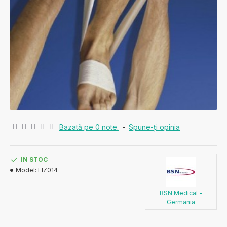
Bazată pe 0 note.
-
Spune-ţi opinia
IN STOC
Model:
FIZ014
BSN Medical -
Germania